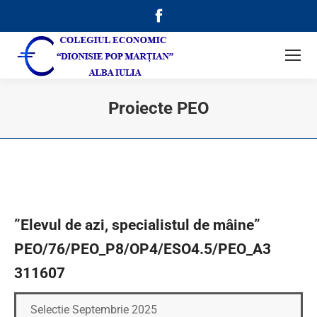
Facebook
page
opens
in
new
Proiecte PEO
window
”Elevul de azi, specialistul de mâine”
PEO/76/PEO_P8/OP4/ESO4.5/PEO_A3
311607
Selectie Septembrie 2025