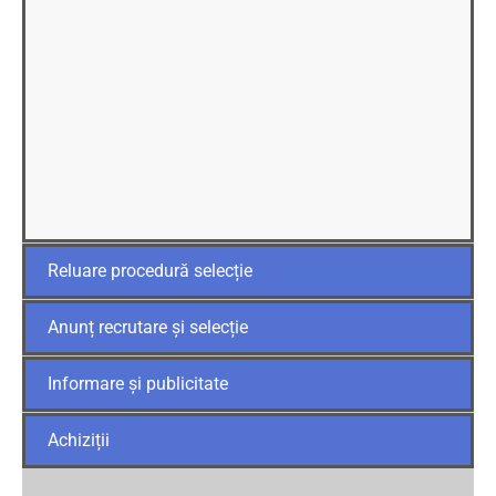
Reluare procedură selecție
Anunț recrutare și selecție
Informare și publicitate
Achiziții