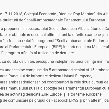
e 17.11.2018, Colegiul Economic „Dionisie Pop Marțian” din Alba I
 titulaturii de Școală-ambasador ale Parlamentului European.
a propunerii Inspectoratului Școlar Județean Alba, alături de Col
tatelor obținute în decursul ultimilor ani la diferite examene și a
n” a fost acceptat în programul ”Școli-ambasador ale Parlamen
re al Parlamentului European (BIPE) în parteneriat cu Ministerul
”, program aflat în al treilea an de derulare.
 cu durata de un an, presupune îndeplinirea unor cerințe minime
rea unor echipe compuse din 5 ambasadori seniori și 15 ambasad
rea Punctului de Informare dedicat Uniunii Europene,
parea ambasadorilor seniori coordonatori la cele două cursuri de
erea manualului pus la dispoziție de Parlamentul European cu amb
rea de activități dedicate Zilei Europei și altor teme europene,
ăți de comunicare pe grupul de Facebook EPAS și prin alte mijloa