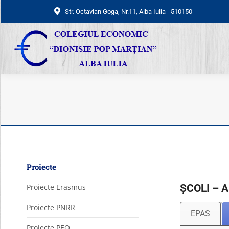
Str. Octavian Goga, Nr.11, Alba Iulia - 510150
Str. Octavian Goga, Nr.11, Alba Iulia - 510150
Proiecte
Proiecte Erasmus
ȘCOLI – 
Proiecte PNRR
EPAS
Proiecte PEO