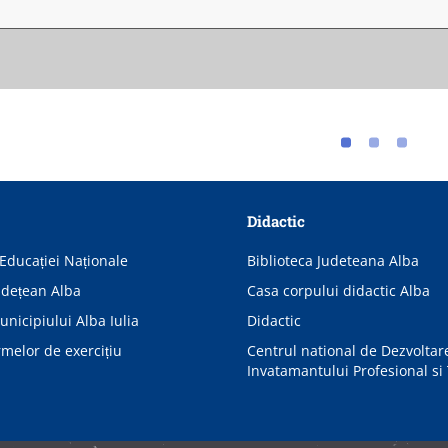
Didactic
Educației Naționale
Biblioteca Judeteana Alba
udețean Alba
Casa corpului didactic Alba
nicipiului Alba Iulia
Didactic
rmelor de exercițiu
Centrul national de Dezvoltar
Invatamantului Profesional si