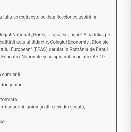
ulia se regăsește pe lista liceelor ce aspiră la
egiul Național „Horea, Cloșca și Crișan” Alba Iulia, pe
 calității actului didactic, Colegiul Economic „Dionisie
tului European” (EPAS) derulat în România de Biroul
 Educației Naționale și cu sprijinul asociației APDD
 cum ar fi:
ori juniori,
 formare,
asadorii juniori și alți elevi din școală,
ce.