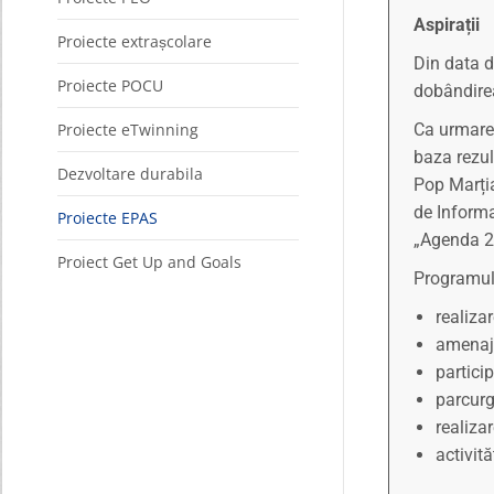
Aspirații
Proiecte extrașcolare
Din data d
Proiecte POCU
dobândirea
Proiecte eTwinning
Ca urmare 
baza rezul
Dezvoltare durabila
Pop Marția
de Informa
Proiecte EPAS
„Agenda 21
Proiect Get Up and Goals
Programul,
realiza
amenaja
partici
parcurg
realiza
activit