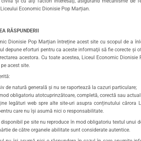
 civilă şi cu alţi factori interesaţi, asigurând mecanisme de f
le Liceului Economic Dionisie Pop Marțian.
A RĂSPUNDERII
ic Dionisie Pop Marțian întreține acest site cu scopul de a înles
ul depune eforturi pentru ca aceste informaţii să fie corecte şi o
rectarea acestora. Cu toate acestea, Liceul Economic Dionisie 
pe acest site.
rită:
iv de natură generală şi nu se raportează la cazuri particulare;
 mod obligatoriu atotcuprinzătoare, completă, corectă sau actual
ine legături web spre alte site-uri asupra conținutului cărora
pentru care nu îşi asumă nici o responsabilitate.
isponibil pe site nu reproduce în mod obligatoriu textul unui 
ârtie de către organele abilitate sunt considerate autentice.
ul nu îşi asumă nici o răspundere în cazul în care anumite infor