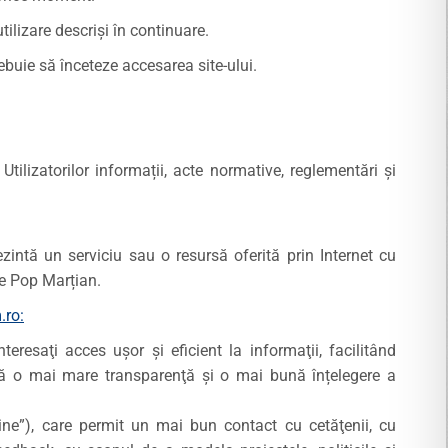
tilizare descrişi în continuare.
rebuie să înceteze accesarea site-ului.
Utilizatorilor informații, acte normative, reglementări şi
rezintă un serviciu sau o resursă oferită prin Internet cu
ie Pop Marțian.
ro:
nteresaţi acces uşor şi eficient la informaţii, facilitând
ră o mai mare transparenţă şi o mai bună înțelegere a
line”), care permit un mai bun contact cu cetăţenii, cu