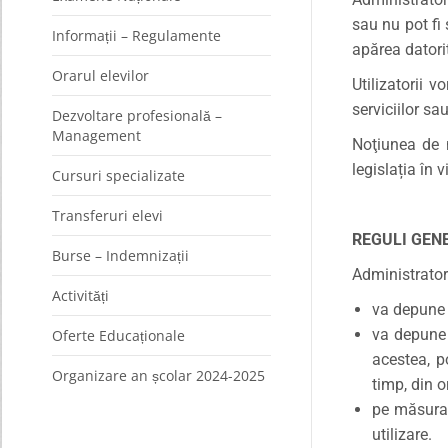
sau nu pot fi
Informații – Regulamente
apărea datorit
Orarul elevilor
Utilizatorii 
serviciilor sa
Dezvoltare profesională –
Management
Noţiunea de 
legislația în
Cursuri specializate
Transferuri elevi
REGULI GEN
Burse – Indemnizații
Administrator
Activități
va depune t
va depune 
Oferte Educaționale
acestea, p
Organizare an școlar 2024-2025
timp, din o
pe măsura 
utilizare.