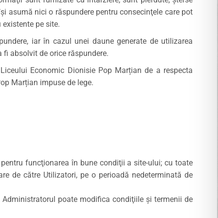
 îşi asumă nici o răspundere pentru consecinţele care pot
 existente pe site.
răspundere, iar în cazul unei daune generate de utilizarea
a fi absolvit de orice răspundere.
i Liceului Economic Dionisie Pop Marțian de a respecta
 Pop Marțian impuse de lege.
pentru funcţionarea în bune condiţii a site-ului; cu toate
sare de către Utilizatori, pe o perioadă nedeterminată de
 Administratorul poate modifica condiţiile şi termenii de