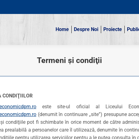
Home
Despre Noi
Proiecte
Publi
Home
Despre Noi
Proiecte
Publi
Termeni şi condiţii
 CONDIŢIILOR
leconomicdpm.ro
este site-ul oficial al Liceului Econ
leconomicdpm.ro
(denumit în continuare „site”) presupune accept
 şi condiţiile pot fi schimbate în orice moment de către administ
ea prealabilă a persoanelor care îl utilizează, denumite în continu
ndiţiile pentru utilizarea serviciilor pentru a le putea consulta î