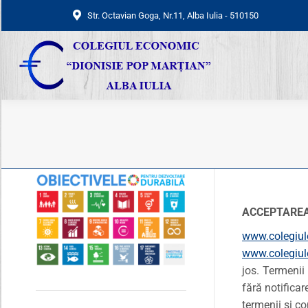
Str. Octavian Goga, Nr.11, Alba Iulia - 510150
Str. Octavian Goga, Nr.11, Alba Iulia - 510150
ACCEPTAREA
www.colegiu
www.colegiu
jos. Termenii
fără notificar
termenii şi co