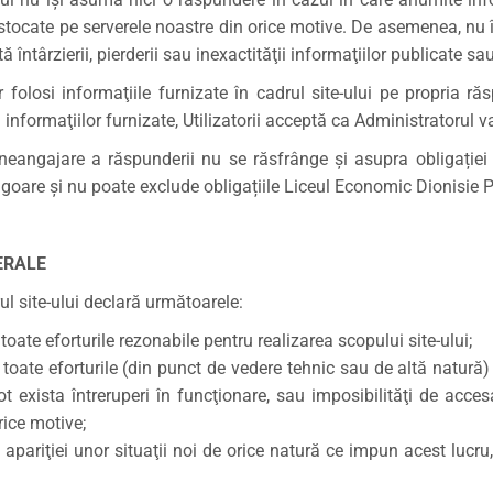
 stocate pe serverele noastre din orice motive. De asemenea, nu
ă întârzierii, pierderii sau inexactităţii informaţiilor publicate sau
vor folosi informaţiile furnizate în cadrul site-ului pe propria 
u informaţiilor furnizate, Utilizatorii acceptă ca Administratorul v
neangajare a răspunderii nu se răsfrânge și asupra obligație
 vigoare și nu poate exclude obligațiile Liceul Economic Dionisie
ERALE
ul site-ului declară următoarele:
oate eforturile rezonabile pentru realizarea scopului site-ului;
toate eforturile (din punct de vedere tehnic sau de altă natură) 
ot exista întreruperi în funcţionare, sau imposibilităţi de acce
rice motive;
apariţiei unor situaţii noi de orice natură ce impun acest lucru,