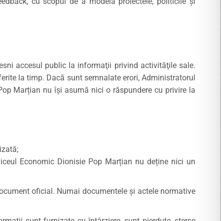
eedback, cu scopul de a modela proiectele, politicile și
ni accesul public la informaţii privind activităţile sale.
ferite la timp. Dacă sunt semnalate erori, Administratorul
Pop Marțian nu își asumă nici o răspundere cu privire la
izată;
 Liceul Economic Dionisie Pop Marțian nu deține nici un
document oficial. Numai documentele şi actele normative
maţii sunt furnizate cu întârziere, sunt pierdute, şterse