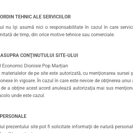
 ORDIN TEHNIC ALE SERVICIILOR
ul nu îşi asumă nici o responsabilitate în cazul în care servicii
mitată de timp, din orice motive tehnice sau comerciale.
 ASUPRA CONŢINUTULUI SITE-ULUI
l Economic Dionisie Pop Marțian
aterialelor de pe site este autorizată, cu menţionarea sursei şi 
conexe în vigoare. În cazul în care este nevoie de obţinerea unui
ia de a obţine acest acord anulează autorizaţia mai sus menţionat
 acolo unde este cazul.
 PERSONALE
ul prezentului site pot fi solicitate informaţii de natură persona