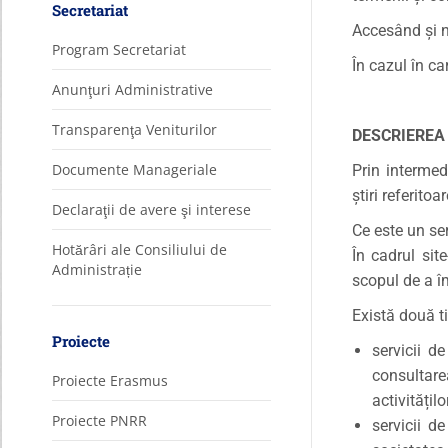
Secretariat
Accesând şi na
Program Secretariat
În cazul în ca
Anunţuri Administrative
Transparenţa Veniturilor
DESCRIEREA 
Documente Manageriale
Prin intermedi
ştiri referito
Declaraţii de avere şi interese
Ce este un ser
Hotărâri ale Consiliului de
În cadrul sit
Administrație
scopul de a î
Există două ti
Proiecte
servicii d
consultare
Proiecte Erasmus
activități
Proiecte PNRR
servicii d