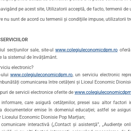
vigând pe acest site, Utilizatorii acceptă, de facto, termenii de u
re nu sunt de acord cu termenii şi condiţiile impuse, utilizatorii t
SERVICIILOR
ul secțiunilor sale, site-ul
www.colegiuleconomicdpm.ro
oferă 
are la sistemul de învățământ.
viciu electronic?
e-ului
www.colegiuleconomicdpm.ro
, un serviciu electronic rep
mbunătăți comunicarea între cetățeni și Liceul Economic Dionis
puri de servicii electronice oferite de
www.colegiuleconomicdpm.
e informare, care asigură cetăţenilor, presei sau altor factori i
a documentelor emise în domeniul educaţiei; astfel se asigu
lor Liceului Economic Dionisie Pop Marțian;
e comunicare interactivă („Contact şi asistenţă”, „Audienţe on