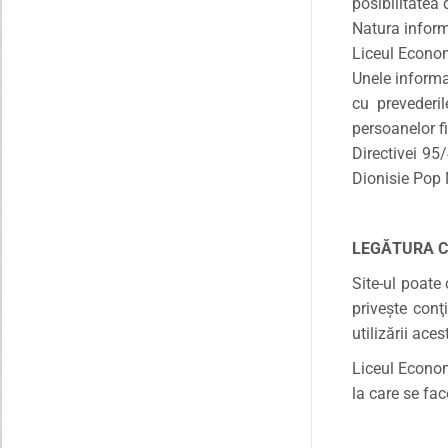
posibilitatea 
Natura informa
Liceul Econom
Unele informaţ
cu prevederi
persoanelor fi
Directivei 95
Dionisie Pop 
LEGĂTURA CU
Site-ul poate
priveşte conţ
utilizării ace
Liceul Econom
la care se fac