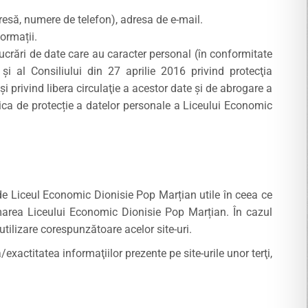
dresă, numere de telefon), adresa de e-mail.
ormații.
elucrări de date care au caracter personal (în conformitate
 al Consiliului din 27 aprilie 2016 privind protecţia
i privind libera circulaţie a acestor date şi de abrogare a
tica de protecție a datelor personale a Liceului Economic
e de Liceul Economic Dionisie Pop Marțian utile în ceea ce
umarea Liceului Economic Dionisie Pop Marțian. În cazul
 utilizare corespunzătoare acelor site-uri.
actitatea informaţiilor prezente pe site-urile unor terţi,