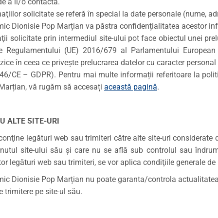
de a îl/o contacta.
ţiilor solicitate se referă în special la date personale (nume, a
ic Dionisie Pop Marțian va păstra confidențialitatea acestor inf
ii solicitate prin intermediul site-ului pot face obiectul unei pr
le Regulamentului (UE) 2016/679 al Parlamentului European şi
zice în ceea ce priveşte prelucrarea datelor cu caracter personal ş
/46/CE – GDPR). Pentru mai multe informații referitoare la poli
Marțian, vă rugăm să accesați
această pagină
.
 ALTE SITE-URI
 conţine legături web sau trimiteri către alte site-uri considerat
inutul site-ului său şi care nu se află sub controlul sau îndr
stor legături web sau trimiteri, se vor aplica condiţiile generale de
ic Dionisie Pop Marțian nu poate garanta/controla actualitatea/ex
e trimitere pe site-ul său.