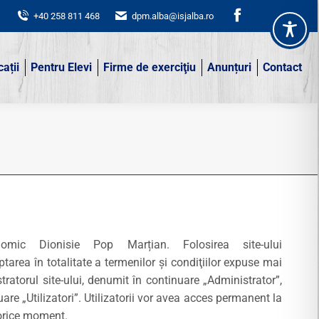
+40 258 811 468
+40 258 811 468
dpm.alba@isjalba.ro
dpm.alba@isjalba.ro
Facebook
Faceboo
page
page
cații
Pentru Elevi
Firme de exerciţiu
Anunțuri
Contact
opens
opens
cații
Pentru Elevi
Firme de exerciţiu
Anunțuri
Contact
in
in
new
new
window
window
omic Dionisie Pop Marțian. Folosirea site-ului
area în totalitate a termenilor şi condiţiilor expuse mai
ratorul site-ului, denumit în continuare „Administrator”,
are „Utilizatori”. Utilizatorii vor avea acces permanent la
n orice moment.