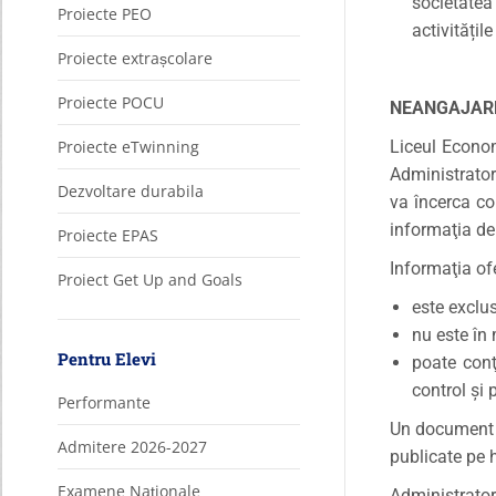
societatea
Proiecte PEO
activități
Proiecte extrașcolare
Proiecte POCU
NEANGAJARE
Proiecte eTwinning
Liceul Econom
Administrator
Dezvoltare durabila
va încerca co
informaţia de 
Proiecte EPAS
Informaţia ofe
Proiect Get Up and Goals
este exclus
nu este în
Pentru Elevi
poate conţ
control şi 
Performante
Un document d
Admitere 2026-2027
publicate pe h
Examene Naționale
Administrator