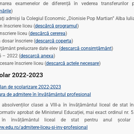
marea examenelor de diferență în vederea transferurilor 
ările
)
ţi admiși la Colegiul Economic „Dionisie Pop Martian” Alba Iulia
 înscriere liceu (
descărcă programul
)
nscriere liceu (
descărcă cererea
)
 dosar înscriere (
descarcă coperta
)
ământ prelucrare date elev (
descarcă consimţământ
)
 – 2022 (
descarcă anexa
)
cesare înscriere liceu (
descarcă actele necesare
)
olar 2022-2023
plan de școlarizare 2022-2023
ra de admitere în învățământul profesional
 absolvenților clasei a VIII-a în învățământul liceal de stat 
ormativ aprobat de Ministerul Educației, mai exact ordinul nr.
i în învățământul liceal de stat pentru anul școlar 2
w.edu.ro/admitere-liceu-si-inv-profesional