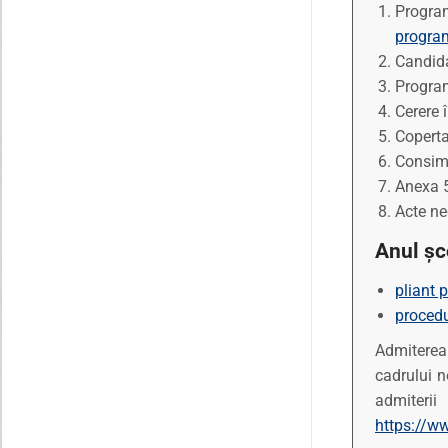
Progra
program
Candida
Program
Cerere î
Coperta
Consimţ
Anexa 5
Acte ne
Anul șc
pliant 
procedu
Admiterea
cadrului n
admiteri
https://ww