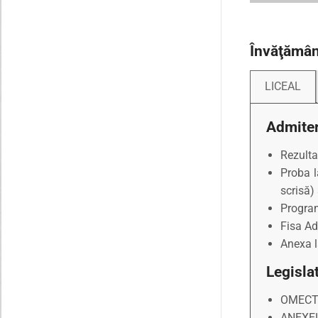
Învăţămân
LICEAL
Admite
Rezulta
Proba l
scrisă)
Program
Fisa Ad
Anexa l
Legisla
OMECTS
ANEXEL