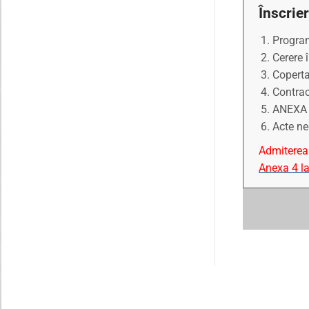
Înscrie
Program
Cerere î
Coperta
Contrac
ANEXA 
Acte ne
Admiterea 
Anexa 4 l