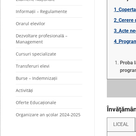
1_Coperta
Informații – Regulamente
2_
Cerere 
Orarul elevilor
3_Acte nec
Dezvoltare profesională –
4_
Program
Management
Cursuri specializate
Proba l
Transferuri elevi
program
Burse – Indemnizații
Activități
Oferte Educaționale
Învăţămân
Organizare an școlar 2024-2025
LICEAL