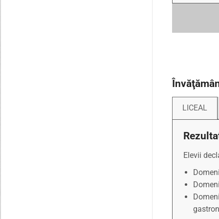
Învăţămân
LICEAL
Rezulta
Elevii dec
Domeniu
Domeniu
Domeni
gastron