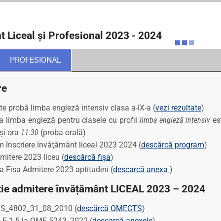
t Liceal şi Profesional 2023 - 2024
PROFESIONAL
re
te probă limba engleză intensiv clasa a-IX-a (
vezi rezultate
)
a limba engleză pentru clasele cu profil
limba engleză intensiv
es
 și ora
11.30
(proba orală)
 înscriere învăţământ liceal 2023 2024 (
descărcă program
)
mitere 2023 liceu (
descărcă fișa
)
a Fisa Admitere 2023 aptitudini (
descarcă anexa
)
tie admitere învățământ LICEAL 2023 – 2024
_4802_31_08_2010 (
descărcă OMECTS
)
E-1-5-la-OME-5243_2022 (
descarcă anexele
)