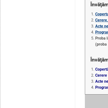
Învăţăm
Copert
Cerere
Acte ne
Program
Proba l
(proba 
Învăţăm
Copert
Cerere 
Acte n
Progra