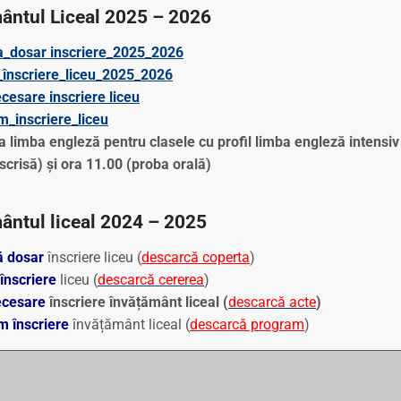
ântul Liceal 2025 – 2026
a_dosar
inscriere_2025_2026
_înscriere_liceu_2025_2026
cesare inscriere liceu
_inscriere_liceu
a limba engleză pentru clasele cu profil limba engleză intens
scrisă) și ora 11.00 (proba orală)
ântul liceal 2024 – 2025
ă dosar
înscriere liceu (
descarcă coperta
)
înscriere
liceu (
descarcă cererea
)
ecesare
înscriere învățământ liceal (
descarcă acte
)
m înscriere
învățământ liceal (
descarcă program
)