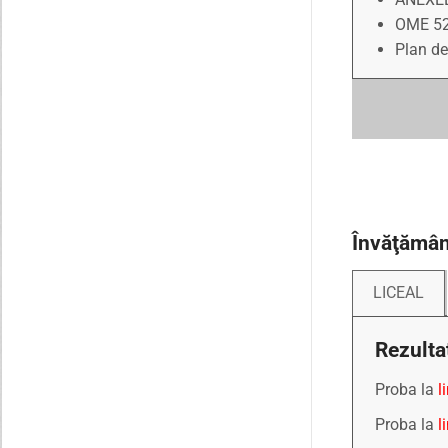
OME 524
Plan de
Învăţămân
LICEAL
Rezulta
Proba la
l
Proba la
l