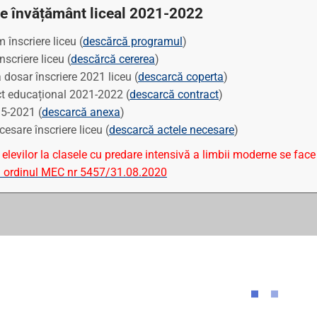
re învățământ liceal 2021-2022
 înscriere liceu (
descărcă programul
)
nscriere liceu (
descărcă cererea
)
 dosar înscriere 2021 liceu (
descarcă coperta
)
t educațional 2021-2022 (
descarcă contract
)
5-2021 (
descarcă anexa
)
cesare înscriere liceu (
descarcă actele necesare
)
elevilor la clasele cu predare intensivă a limbii moderne se face 
a ordinul MEC nr 5457/31.08.2020