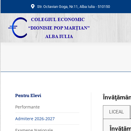
Str. Octavian Goga, Nr.11, Alba Iulia - 510150
Str. Octavian Goga, Nr.11, Alba Iulia - 510150
Pentru Elevi
Învăţămân
Performante
LICEAL
Admitere 2026-2027
Învăţăm
Examene Naționale