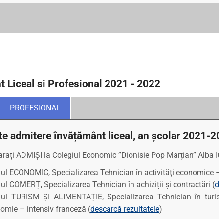
t Liceal si Profesional 2021 - 2022
PROFESIONAL
te admitere învățământ liceal, an școlar 2021-2
larați ADMIȘI la Colegiul Economic ”Dionisie Pop Marțian” Alba I
l ECONOMIC, Specializarea Tehnician în activități economice –
l COMERȚ, Specializarea Tehnician în achiziții și contractări (
d
ul TURISM ȘI ALIMENTAȚIE, Specializarea Tehnician în turis
omie – intensiv franceză (
descarcă rezultatele
)