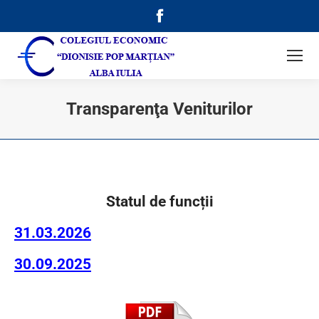
Facebook
page
opens
in
new
Transparenţa Veniturilor
window
Statul de funcții
31.03.2026
30.09.2025