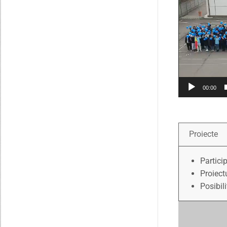
00:00
Proiecte
Partici
Proiect
Posibil