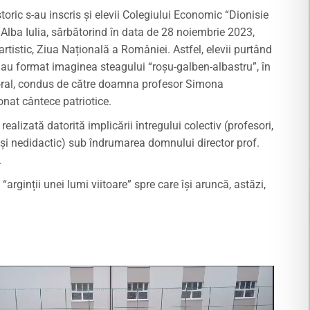
storic s-au inscris și elevii Colegiului Economic “Dionisie
Alba Iulia, sărbătorind în data de 28 noiembrie 2023,
artistic, Ziua Națională a României. Astfel, elevii purtând
au format imaginea steagului “roșu-galben-albastru”, în
oral, condus de către doamna profesor Simona
onat cântece patriotice.
 realizată datorită implicării întregului colectiv (profesori,
 și nedidactic) sub îndrumarea domnului director prof.
.
“arginții unei lumi viitoare” spre care își aruncă, astăzi,
Player video