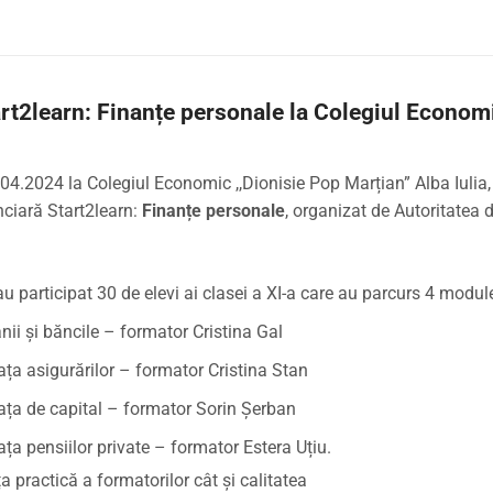
rt2learn: Finanțe personale la Colegiul Economi
.04.2024 la Colegiul Economic ,,Dionisie Pop Marțian” Alba Iulia,
nciară Start2learn:
Finanțe personale
, organizat de Autoritatea 
au participat 30 de elevi ai clasei a XI-a care au parcurs 4 modul
nii și băncile – formator Cristina Gal
ața asigurărilor – formator Cristina Stan
ața de capital – formator Sorin Șerban
ța pensiilor private – formator Estera Uțiu.
a practică a formatorilor cât și calitatea