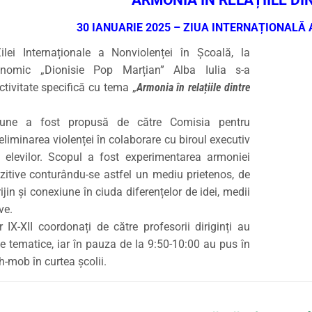
ARMONIA ÎN RELAȚIILE DI
30 IANUARIE 2025 – ZIUA INTERNAȚIONALĂ 
Zilei Internaționale a Nonviolenței în Școală, la
onomic „Dionisie Pop Marțian” Alba Iulia s-a
ctivitate specifică cu tema „
Armonia în relațiile dintre
iune a fost propusă de către Comisia pentru
eliminarea violenței în colaborare cu biroul executiv
i elevilor. Scopul a fost experimentarea armoniei
pozitive conturându-se astfel un mediu prietenos, de
ijin și conexiune în ciuda diferențelor de idei, medii
ve.
or IX-XII coordonați de către profesorii diriginți au
șe tematice, iar în pauza de la 9:50-10:00 au pus în
h-mob în curtea școlii.