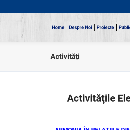
Home
Despre Noi
Proiecte
Publi
Home
Despre Noi
Proiecte
Publi
Activități
Activităţile El