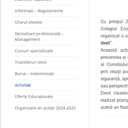
Informații – Regulamente
Cu prilejul 
Orarul elevilor
Colegiul Ec
Dezvoltare profesională –
organizat o a
Management
tineri
”.
Această acț
Cursuri specializate
prevenirea și 
Transferuri elevi
al Consiliulu
prin relații 
Burse – Indemnizații
siguranță, spr
Activități
sau perspecti
Elevii clasel
Oferte Educaționale
realizat plan
scenă un flas
Organizare an școlar 2024-2025