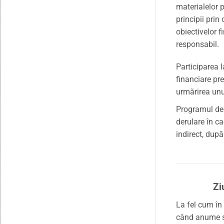
materialelor 
principii prin
obiectivelor 
responsabil.
Participarea l
financiare pr
urmărirea unui
Programul de 
derulare în ca
indirect, după
Zi
La fel cum în 
când anume se