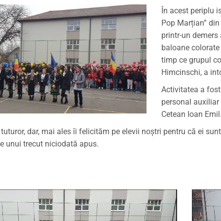
În acest periplu i
Pop Marțian” din 
printr-un demers 
baloane colorate 
timp ce grupul c
Himcinschi, a int
Activitatea a fost
personal auxiliar
Cetean Ioan Emil
turor, dar, mai ales îi felicităm pe elevii noștri pentru că ei sunt 
e unui trecut niciodată apus.
Player video