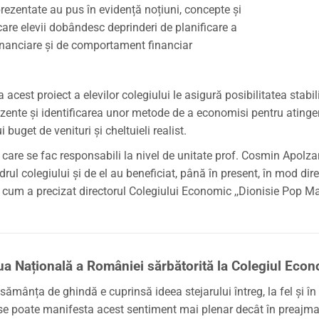
prezentate au pus în evidență noțiuni, concepte și
 care elevii dobândesc deprinderi de planificare a
financiare și de comportament financiar
a acest proiect a elevilor colegiului le asigură posibilitatea stabil
ezente și identificarea unor metode de a economisi pentru ating
 buget de venituri şi cheltuieli realist.
care se fac responsabili la nivel de unitate prof. Cosmin Apolzan
drul colegiului și de el au beneficiat, până în present, în mod dir
 cum a precizat directorul Colegiului Economic ,,Dionisie Pop Mar
ua Națională a României sărbătorită la Colegiul Eco
sămânța de ghindă e cuprinsă ideea stejarului întreg, la fel și în 
 poate manifesta acest sentiment mai plenar decât în preajma c