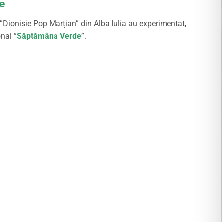
e
 ”Dionisie Pop Marțian” din Alba Iulia au experimentat,
nal ”
Săptămâna Verde
”.