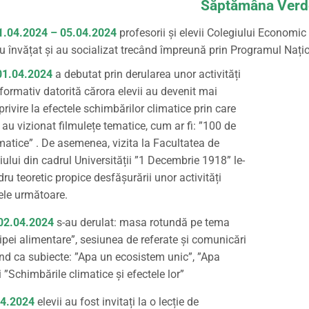
Săptămâna Verd
1.04.2024 – 05.04.2024
profesorii și elevii Colegiului Economic
au învățat și au socializat trecând împreună prin Programul Națio
01.04.2024
a debutat prin derularea unor activități
formativ datorită cărora elevii au devenit mai
privire la efectele schimbărilor climatice prin care
i au vizionat filmulețe tematice, cum ar fi: ”100 de
matice” . De asemenea, vizita la Facultatea de
ului din cadrul Universității ”1 Decembrie 1918” le-
dru teoretic propice desfășurării unor activități
lele următoare.
02.04.2024
s-au derulat: masa rotundă pe tema
ipei alimentare”, sesiunea de referate și comunicări
vând ca subiecte: ”Apa un ecosistem unic”, ”Apa
și ”Schimbările climatice și efectele lor”
04.2024
elevii au fost invitați la o lecție de