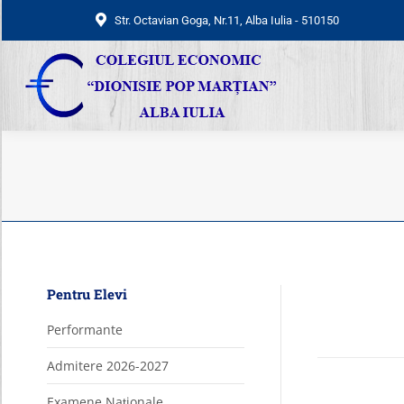
Str. Octavian Goga, Nr.11, Alba Iulia - 510150
Str. Octavian Goga, Nr.11, Alba Iulia - 510150
Pentru Elevi
Performante
Admitere 2026-2027
Examene Naționale