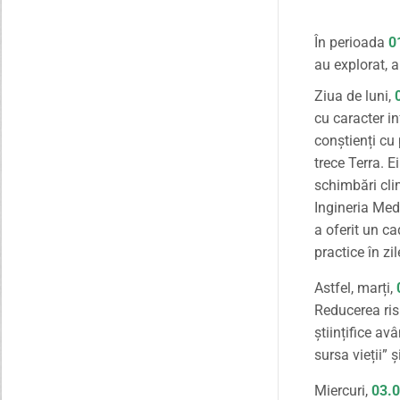
În perioada
0
au explorat, 
Ziua de luni,
cu caracter in
conștienți cu 
trece Terra. E
schimbări cli
Ingineria Medi
a oferit un ca
practice în zi
Astfel, marți,
Reducerea ris
științifice a
sursa vieții” 
Miercuri,
03.