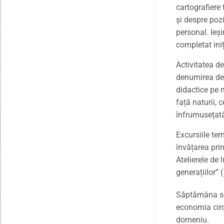
cartografiere 
și despre poz
personal. Ieși
completat iniț
Activitatea de
denumirea de ”
didactice pe 
față naturii, 
înfrumusețată
Excursiile te
învățarea prin
Atelierele de 
generațiilor” 
Săptămâna s-a
economia circu
domeniu.