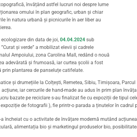
topografică, învățând astfel lucruri noi despre lume
iționarea omului în plan geografic, urban și chiar
rile în natura urbană și picnicurile în aer liber au
ierea.
 ecologizare din data de joi,
04.04.2024
sub
Curat și verde” a mobilizat elevii și cadrele
malul Ampoiului, zona Carolina Mall, redând o nouă
cea adevărată și frumoasă, iar curtea școlii a fost
 prin plantarea de panseluțe catifelate.
matice și drumețiile la Colțești, Remetea, Sibiu, Timișoara, Parcu
 acțiune, iar cercurile de hand-made au adus în prim plan învățare
lucru bazate pe reciclare s-au finalizat fie cu expoziții de tipul ce
( expoziție de fotografii ), fie printr-o parada a ținutelor în cadrul
 încheiat cu o activitate de învățare modernă mutând acțiunea în
lară, alimentația bio și marketingul produselor bio, posibilitatea