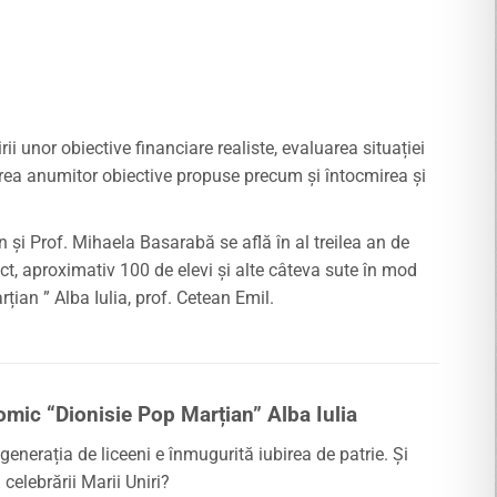
irii unor obiective financiare realiste, evaluarea situației
erea anumitor obiective propuse precum și întocmirea şi
 și Prof. Mihaela Basarabă se află în al treilea an de
ect, aproximativ 100 de elevi și alte câteva sute în mod
țian ” Alba Iulia, prof. Cetean Emil.
nomic
“
Dionisie Pop Marțian
” Alba Iulia
generația de liceeni e înmugurită iubirea de patrie. Și
elebrării Marii Uniri?