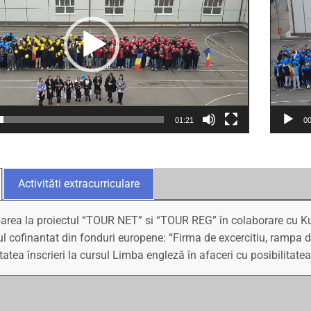
01:21
00
Activităti extracurriculare
parea la proiectul “TOUR NET” si “TOUR REG” în colaborare cu Kult
ul cofinantat din fonduri europene: “Firma de excercitiu, rampa de
itatea înscrieri la cursul Limba engleză în afaceri cu posibilitatea