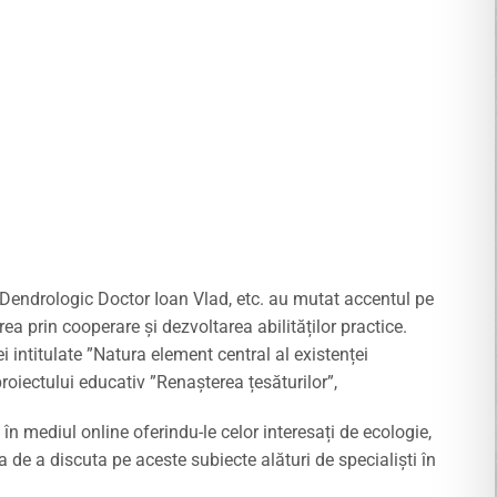
l Dendrologic Doctor Ioan Vlad, etc. au mutat accentul pe
a prin cooperare și dezvoltarea abilităților practice.
lei intitulate ”Natura element central al existenței
 proiectului educativ ”Renașterea țesăturilor”,
 mediul online oferindu-le celor interesați de ecologie,
 de a discuta pe aceste subiecte alături de specialiști în