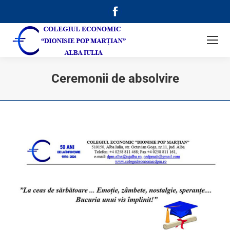
Facebook
page
opens
in
new
Ceremonii de absolvire
window