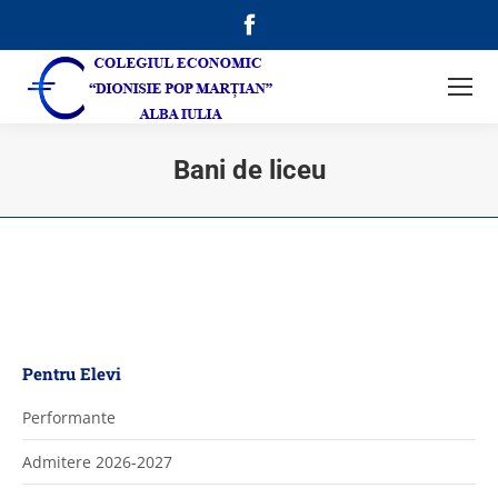
Facebook
page
opens
in
new
Bani de liceu
window
Pentru Elevi
Performante
Admitere 2026-2027