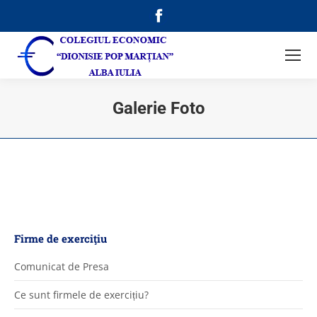
Facebook
page
opens
in
new
Galerie Foto
window
Firme de exerciţiu
Comunicat de Presa
Ce sunt firmele de exercițiu?