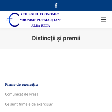
Facebook
page
opens
in
new
Distincţii şi premii
window
Firme de exerciţiu
Comunicat de Presa
Ce sunt firmele de exercițiu?