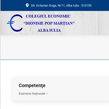
Str. Octavian Goga, Nr.11, Alba Iulia - 510150
Str. Octavian Goga, Nr.11, Alba Iulia - 510150
Competenţe
Examene Naționale