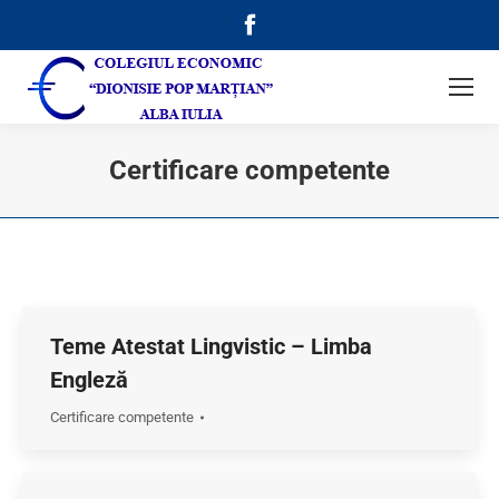
Facebook
page
opens
in
new
Certificare competente
window
Teme Atestat Lingvistic – Limba
Engleză
Certificare competente