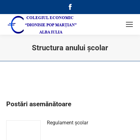
Facebook
page
opens
in
new
Structura anului școlar
window
Postări asemănătoare
Regulament școlar