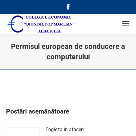
Facebook
page
opens
in
new
Permisul european de conducere a
window
computerului
Postări asemănătoare
Engleza in afaceri