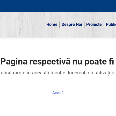
Home
Despre Noi
Proiecte
Publi
Home
Despre Noi
Proiecte
Publi
!
Pagina respectivă nu poate fi
 găsit nimic în această locație.
Încercați să utilizați 
Acasă