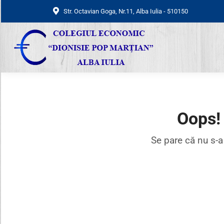
Str. Octavian Goga, Nr.11, Alba Iulia - 510150
Str. Octavian Goga, Nr.11, Alba Iulia - 510150
Oops
Se pare că nu s-a