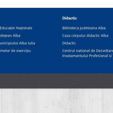
Didactic
Educației Naționale
Biblioteca Judeteana Alba
udețean Alba
Casa corpului didactic Alba
nicipiului Alba Iulia
Didactic
rmelor de exercițiu
Centrul national de Dezvoltar
Invatamantului Profesional si